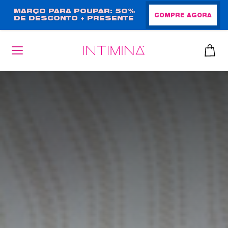
Passar
MARÇO PARA POUPAR: 50%
COMPRE AGORA
DE DESCONTO + PRESENTE
para
EM TAMANHO NORMAL!
o
conteúdo
principal