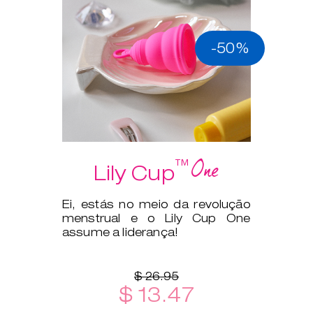
-50%
One
™
Lily Cup
Ei, estás no meio da revolução
menstrual e o Lily Cup One
assume a liderança!
$ 26.95
$ 13.47