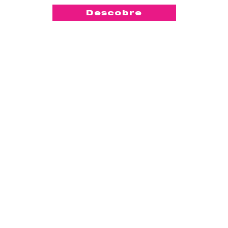
Descobre
-50%
Compact
™
Lily Cup