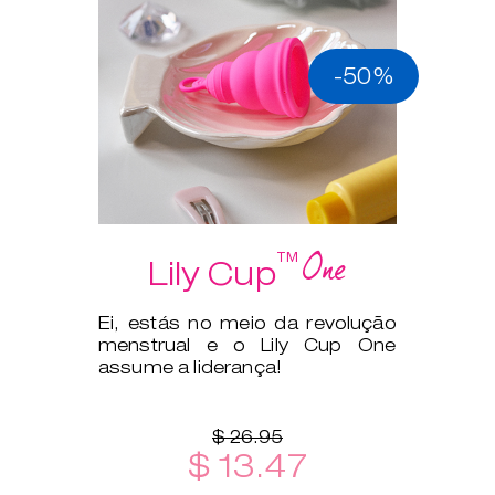
-50%
One
™
Lily Cup
Ei, estás no meio da revolução
menstrual e o Lily Cup One
assume a liderança!
$ 26.95
$ 13.47