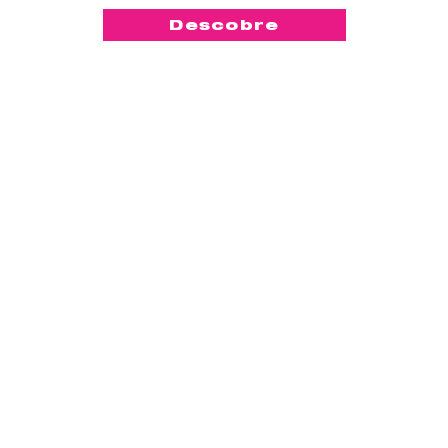
Descobre
-50%
Compact
™
Lily Cup