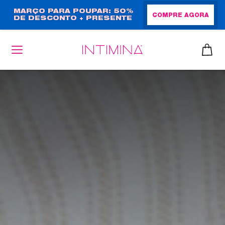
Passar
MARÇO PARA POUPAR: 50%
COMPRE AGORA
DE DESCONTO + PRESENTE
para
EM TAMANHO NORMAL!
o
conteúdo
principal