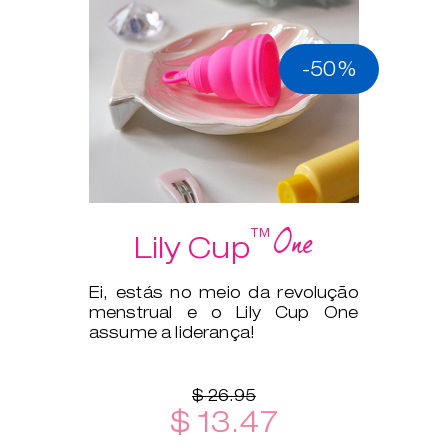
-50%
One
™
Lily Cup
Ei, estás no meio da revolução
menstrual e o Lily Cup One
assume a liderança!
$ 26.95
$ 13.47