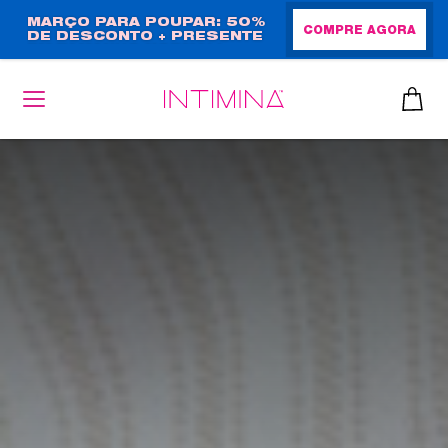
Passar
MARÇO PARA POUPAR: 50%
COMPRE AGORA
DE DESCONTO + PRESENTE
para
EM TAMANHO NORMAL!
o
conteúdo
principal