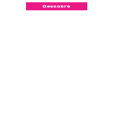
Descobre
-50%
Compact
™
Lily Cup