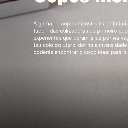
A gama de copos menstruais da Intimi
tudo - das utilizadoras do primeiro co
experientes que deram à luz por via va
teu colo do útero, define a intensidade
poderás encontrar o copo ideal para ti.