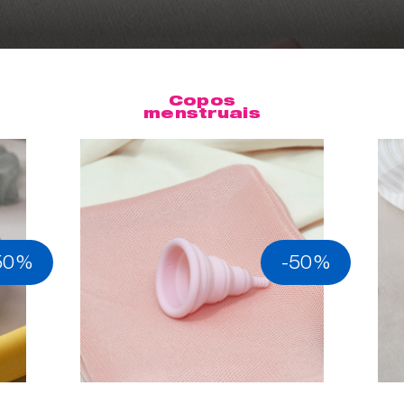
Copos
menstruais
50%
-50%