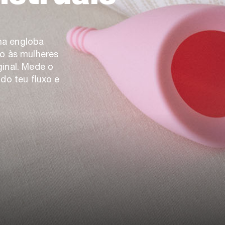
na engloba
po às mulheres
ginal. Mede o
 do teu fluxo e