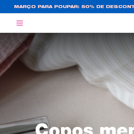
Passar
MARÇO PARA POUPAR: 50% DE DESCONT
para
o
English
Deutsch
conteúdo
principal
Copos men