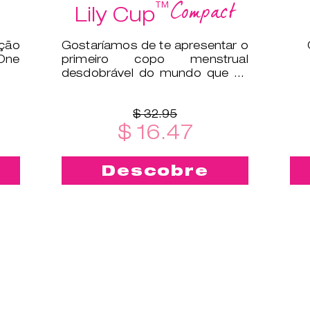
Compact
™
Lily Cup
ução
Gostaríamos de te apresentar o
One
primeiro copo menstrual
desdobrável do mundo que se
dobra na horizontal para caber
numa c
$ 32.95
$ 16.47
Descobre