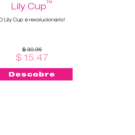
™
Lily Cup
O Lily Cup é revolucionário!
$ 30.95
$ 15.47
Descobre