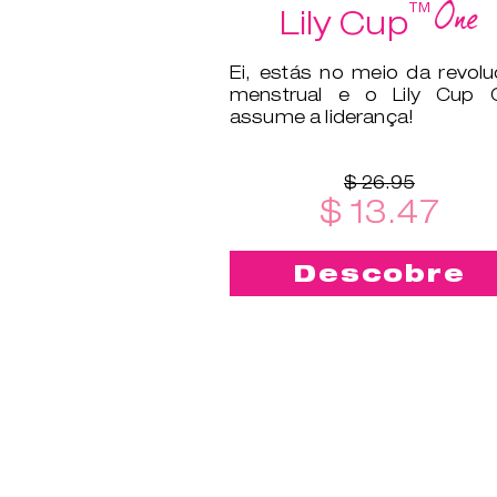
One
™
Lily Cup
Ei, estás no meio da revol
menstrual e o Lily Cup 
assume a liderança!
$ 26.95
$ 13.47
Descobre