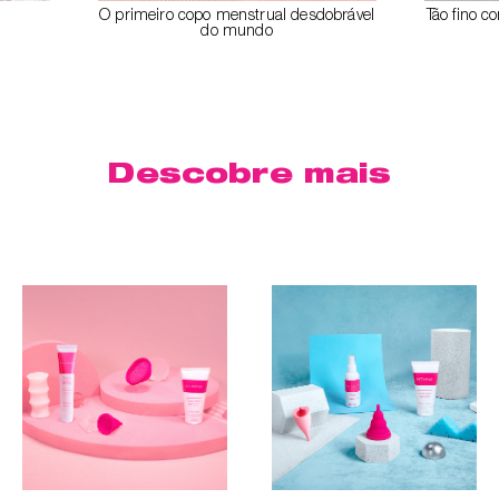
O primeiro copo menstrual desdobrável
Tão fino 
do mundo
Descobre mais