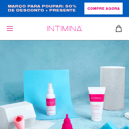
Passar
MARÇO PARA POUPAR: 50%
COMPRE AGORA
DE DESCONTO + PRESENTE
para
EM TAMANHO NORMAL!
o
conteúdo
principal