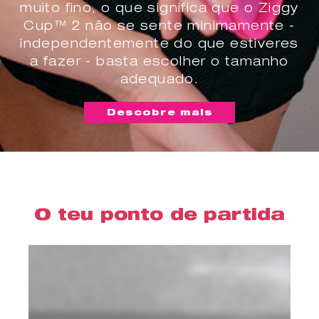
muito fino, o que significa que o Ziggy
Cup™ 2 não se sente minimamente -
independentemente do que estiveres
a fazer - basta escolher o tamanho
adequado.
Descobre mais
O teu ponto de partida