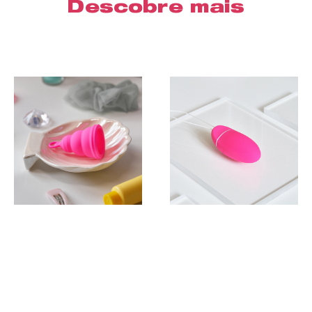
Descobre mais
™
™
One
Lily Cup
KegelSmart
Compra-me
O melhor e único
A rotina de Kegel
copo para iniciar
mais fácil de