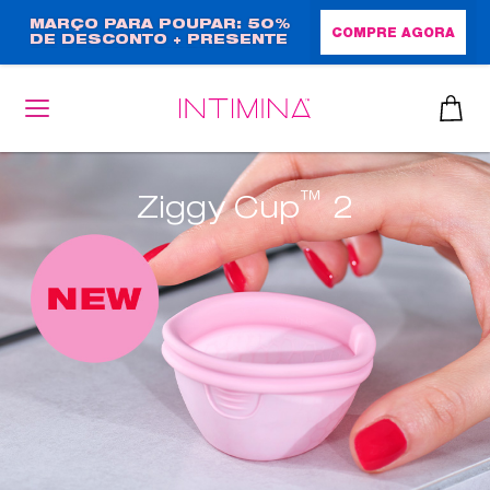
Passar
MARÇO PARA POUPAR: 50%
COMPRE AGORA
DE DESCONTO + PRESENTE
para
EM TAMANHO NORMAL!
o
conteúdo
principal
™
Ziggy Cup
2