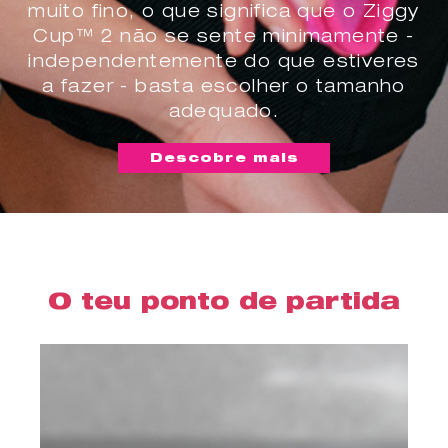
muito fino, o que significa que o Ziggy
Cup™ 2 não se sente minimamente -
independentemente do que estiveres
a fazer - basta escolher o tamanho
adequado.
Descobre mais
O teu ponto de partida