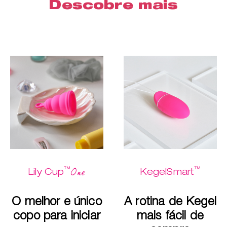
Descobre mais
™
™
One
Lily Cup
KegelSmart
O melhor e único
A rotina de Kegel
copo para iniciar
mais fácil de