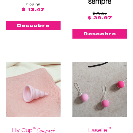
sempre
$ 26.95
$ 13.47
$ 79.95
$ 39.97
Descobre
Descobre
™
™
Compact
Lily Cup
Laselle