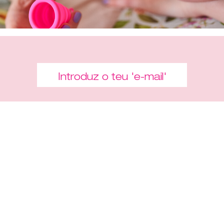
Compra-me
"Um copo pode ajudar-te a
enfrentar o dia sem teres de
contar os tampões que deves