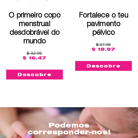
O primeiro copo
Fortalece o teu
menstrual
pavimento
desdobrável do
pélvico
mundo
$ 37.95
$ 18.97
$ 32.95
$ 16.47
Descobre
Descobre
Podemos
corresponder-nos!