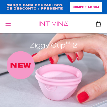
Passar
MARÇO PARA POUPAR: 50%
COMPRE AGORA
DE DESCONTO + PRESENTE
para
EM TAMANHO NORMAL!
o
conteúdo
principal
™
Ziggy Cup
2