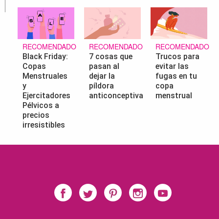
RECOMENDADO
RECOMENDADO
RECOMENDADO
Black Friday:
7 cosas que
Trucos para
Copas
pasan al
evitar las
Menstruales
dejar la
fugas en tu
y
píldora
copa
Ejercitadores
anticonceptiva
menstrual
Pélvicos a
precios
irresistibles