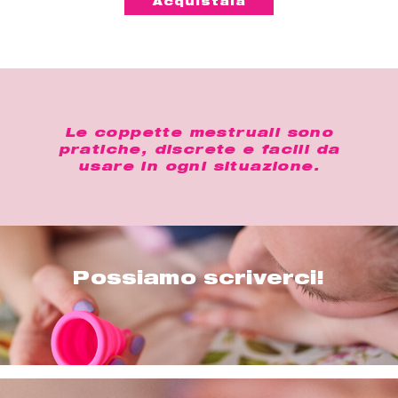
Acquistala
Le coppette mestruali sono
pratiche, discrete e facili da
usare in ogni situazione.
Possiamo scriverci!