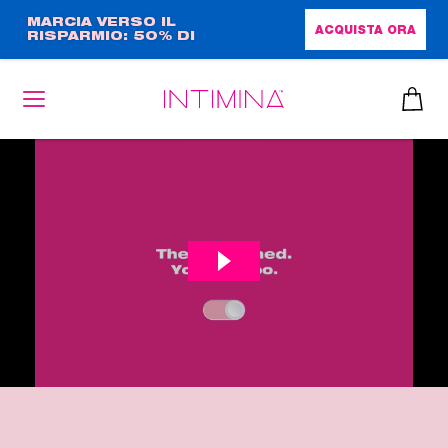
Salta
MARCIA VERSO IL
ACQUISTA ORA
RISPARMIO: 50% DI
al
SCONTO + OMAGGIO IN
contenuto
FORMATO COMPLETO!!
principale