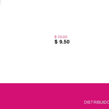
$ 19.00
$ 9.50
FOOTER
L
DISTRIBUID
MENU