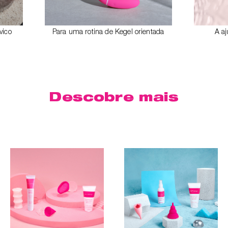
vico
Para uma rotina de Kegel orientada
A a
Descobre mais