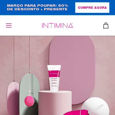
Passar
MARÇO PARA POUPAR: 50%
COMPRE AGORA
DE DESCONTO + PRESENTE
para
EM TAMANHO NORMAL!
o
conteúdo
principal