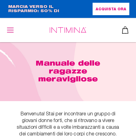
Salta
MARCIA VERSO IL
ACQUISTA ORA
RISPARMIO: 50% DI
al
SCONTO + OMAGGIO IN
contenuto
FORMATO COMPLETO!!
principale
Manuale delle
ragazze
meravigliose
Benvenuta! Stai per incontrare un gruppo di
giovani donne forti, che si ritrovano a vivere
situazioni difficili e a volte imbarazzanti a causa
dei cambiamenti dei loro corpi che crescono.