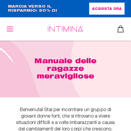
Salta
MARCIA VERSO IL
ACQUISTA ORA
RISPARMIO: 50% DI
al
SCONTO + OMAGGIO IN
contenuto
FORMATO COMPLETO!!
principale
Manuale delle
ragazze
meravigliose
Benvenuta! Stai per incontrare un gruppo di
giovani donne forti, che si ritrovano a vivere
situazioni difficili e a volte imbarazzanti a causa
dei cambiamenti dei loro corpi che crescono.