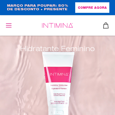
Passar
MARÇO PARA POUPAR: 50%
COMPRE AGORA
DE DESCONTO + PRESENTE
para
EM TAMANHO NORMAL!
o
conteúdo
principal
Hidratante Feminino