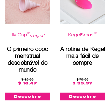
™
™
Compact
Lily Cup
KegelSmart
O primeiro copo
A rotina de Kegel
menstrual
mais fácil de
desdobrável do
sempre
mundo
$ 32.95
$ 79.95
$ 16.47
$ 39.97
Descobre
Descobre