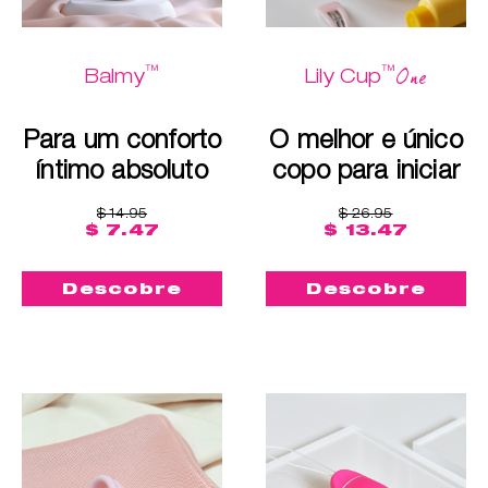
™
™
One
Balmy
Lily Cup
Para um conforto
O melhor e único
íntimo absoluto
copo para iniciar
$ 14.95
$ 26.95
$ 7.47
$ 13.47
Descobre
Descobre