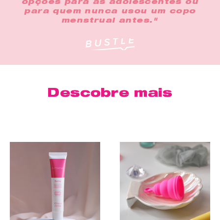
opções para as adolescentes ou
para quem nunca usou um copo
menstrual antes."
Descobre mais