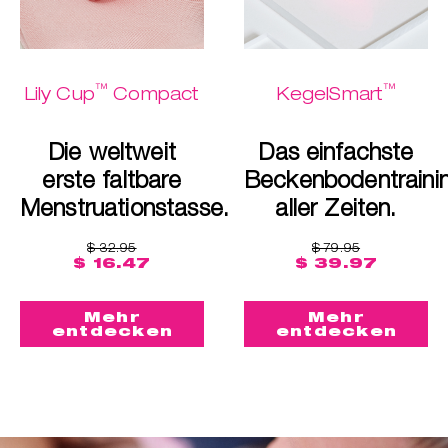
™
™
Lily Cup
Compact
KegelSmart
Die weltweit
Das einfachste
erste faltbare
Beckenbodentraini
Menstruationstasse.
aller Zeiten.
$ 32.95
$ 79.95
$ 16.47
$ 39.97
Mehr
Mehr
entdecken
entdecken