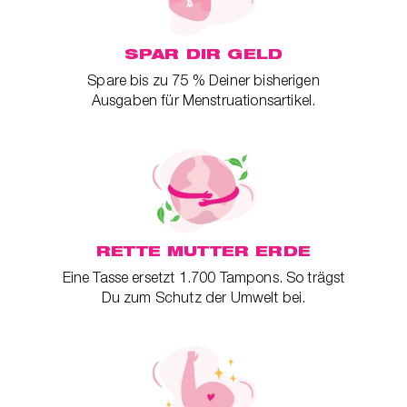
t
er
che
SPAR DIR GELD
für dich
Spare bis zu 75 % Deiner bisherigen
behör
Ausgaben für Menstruationsartikel.
ete
ge-
blüten
spray
se
RETTE MUTTER ERDE
Eine Tasse ersetzt 1.700 Tampons. So trägst
endes
Du zum Schutz der Umwelt bei.
ndome