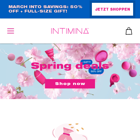
Direkt
MARCH INTO SAVINGS: 50%
JETZT SHOPPEN
OFF + FULL-SIZE GIFT!
zum
Inhalt
Spring deals
heiben
up™ 2
ssen
Shop now
sen
äsche
che
iner