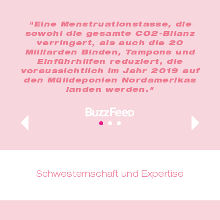
 gut
"Eine Menstruationstasse, die
"D
e
sowohl die gesamte CO2-Bilanz
ein
le
verringert, als auch die 20
en.
Milliarden Binden, Tampons und
ent
dazu
Einführhilfen reduziert, die
b
den
voraussichtlich im Jahr 2019 auf
o
ür
den Mülldeponien Nordamerikas
n."
landen werden."
Schwesternschaft und Expertise