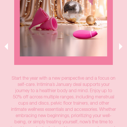
Start the year with a new perspective and a focus on
self-care. Intimina’s January deal supports your
journey to a healthier body and mind. Enjoy up to
50% off across multiple ranges, including menstrual
cups and discs, pelvic floor trainers, and other
intimate wellness essentials and accessories. Whether
embracing new beginnings, prioritizing your well-
being, or simply treating yourself, now’s the time to