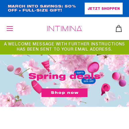
Direkt
MARCH INTO SAVINGS: 50%
JETZT SHOPPEN
OFF + FULL-SIZE GIFT!
zum
Inhalt
STATUS
A WELCOME MESSAGE WITH FURTHER INSTRUCTIONS
MESSAGE
HAS BEEN SENT TO YOUR EMAIL ADDRESS.
heiben
up™ 2
Spring deals
ssen
sen
äsche
Shop now
che
iner