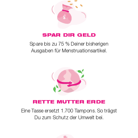
t
er
che
für dich
behör
SPAR DIR GELD
Spare bis zu 75 % Deiner bisherigen
ete
Ausgaben für Menstruationsartikel.
ge-
blüten
spray
se
endes
RETTE MUTTER ERDE
Eine Tasse ersetzt 1.700 Tampons. So trägst
ndome
Du zum Schutz der Umwelt bei.