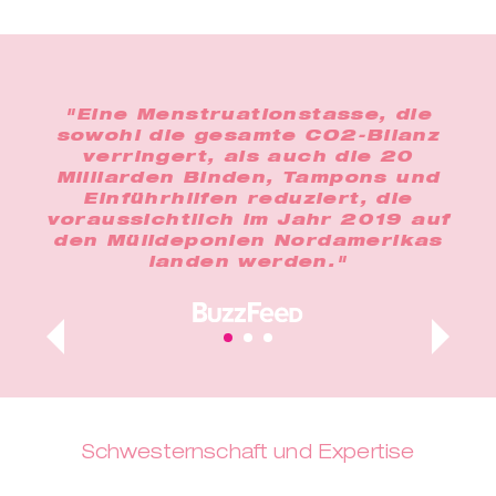
 gut
"Eine Menstruationstasse, die
"D
e
sowohl die gesamte CO2-Bilanz
ein
le
verringert, als auch die 20
en.
Milliarden Binden, Tampons und
ent
dazu
Einführhilfen reduziert, die
b
den
voraussichtlich im Jahr 2019 auf
o
ür
den Mülldeponien Nordamerikas
n."
landen werden."
Schwesternschaft und Expertise