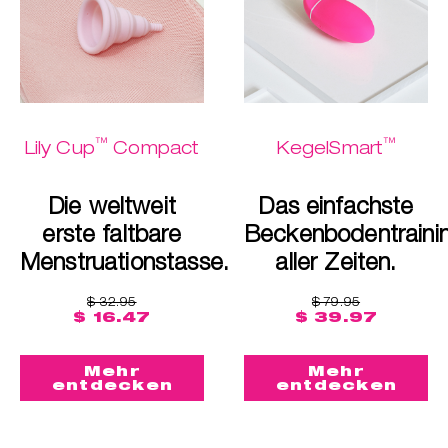
™
™
Lily Cup
Compact
KegelSmart
Die weltweit
Das einfachste
erste faltbare
Beckenbodentraini
Menstruationstasse.
aller Zeiten.
$ 32.95
$ 79.95
$ 16.47
$ 39.97
Mehr
Mehr
entdecken
entdecken