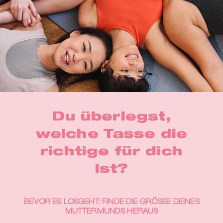
Du überlegst,
welche Tasse die
richtige für dich
ist?
BEVOR ES LOSGEHT: FINDE DIE GRÖSSE DEINES
MUTTERMUNDS HERAUS