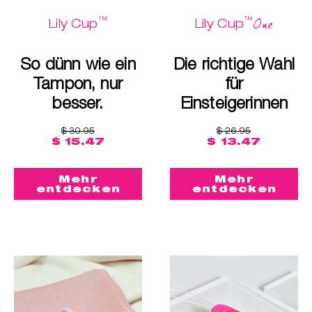
™
™
One
Lily Cup
Lily Cup
So dünn wie ein
Die richtige Wahl
Tampon, nur
für
besser.
Einsteigerinnen
$ 30.95
$ 26.95
$ 15.47
$ 13.47
Mehr
Mehr
entdecken
entdecken