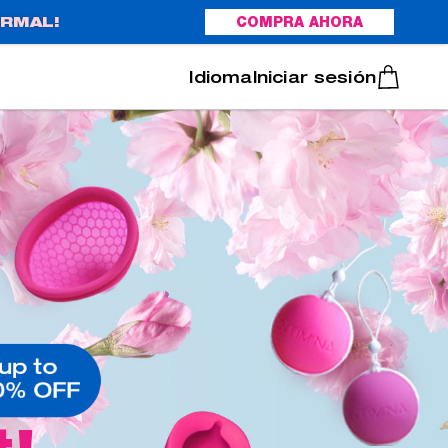
RMAL!
COMPRA AHORA
Italiano
Português
Iniciar sesión
t!