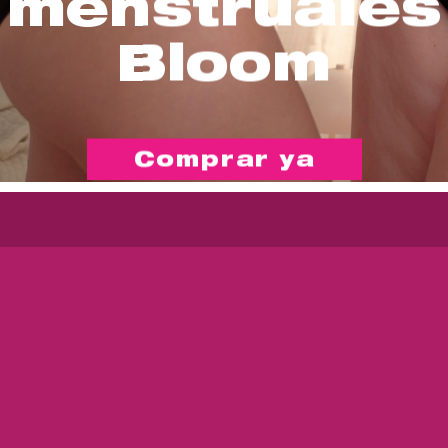
menstruales
Bloom
Comprar ya