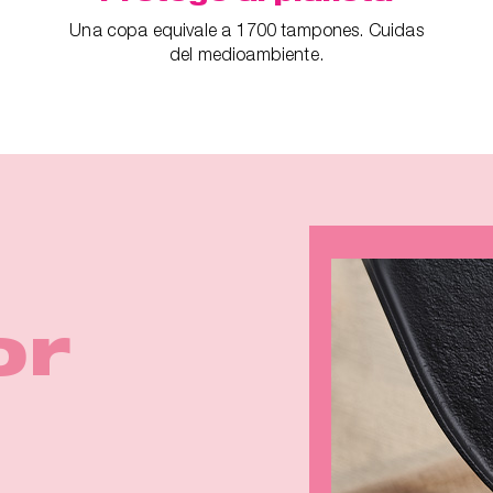
Una copa equivale a 1700 tampones. Cuidas
del medioambiente.
 para
ina
ra
or
art
p™ 2
e la
antes
adas