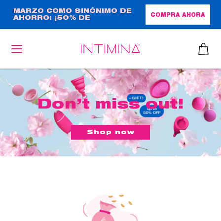
Pasar
MARZO COMO SINÓNIMO DE
COMPRA AHORA
AHORRO: ¡50% DE
al
DESCUENTO + REGALO DE
contenido
TAMAÑO NORMAL!
principal
Don’t miss out!
Shop now