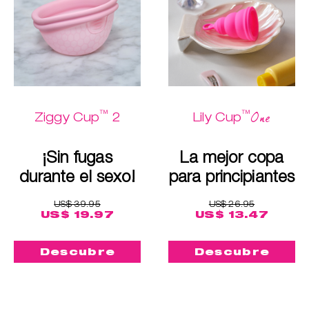
™
™
One
Ziggy Cup
2
Lily Cup
¡Sin fugas
La mejor copa
durante el sexo!
para principiantes
US$ 39.95
US$ 26.95
US$ 19.97
US$ 13.47
Descubre
Descubre