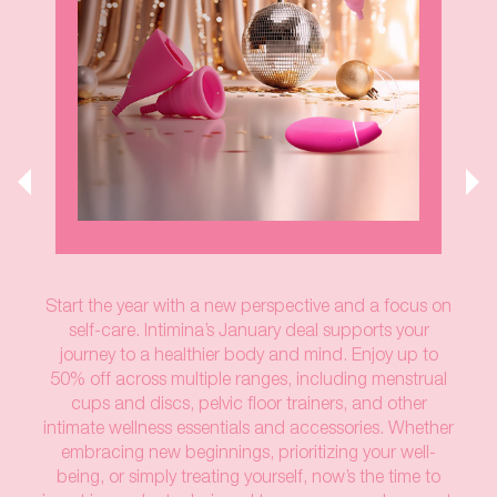
Start the year with a new perspective and a focus on
self-care. Intimina’s January deal supports your
journey to a healthier body and mind. Enjoy up to
50% off across multiple ranges, including menstrual
cups and discs, pelvic floor trainers, and other
intimate wellness essentials and accessories. Whether
embracing new beginnings, prioritizing your well-
being, or simply treating yourself, now’s the time to