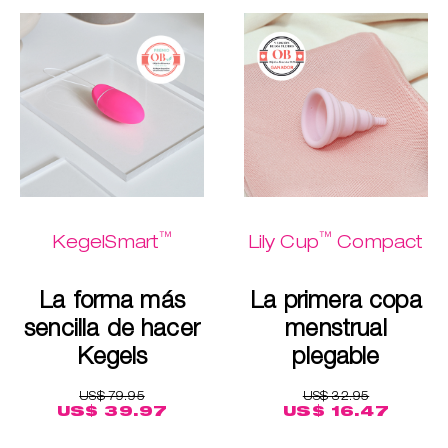
™
™
KegelSmart
Lily Cup
Compact
La forma más
La primera copa
sencilla de hacer
menstrual
Kegels
plegable
US$ 79.95
US$ 32.95
US$ 39.97
US$ 16.47