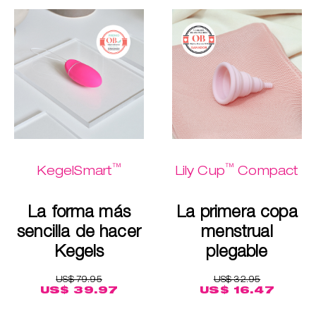
™
™
KegelSmart
Lily Cup
Compact
La forma más
La primera copa
sencilla de hacer
menstrual
Kegels
plegable
US$ 79.95
US$ 32.95
US$ 39.97
US$ 16.47