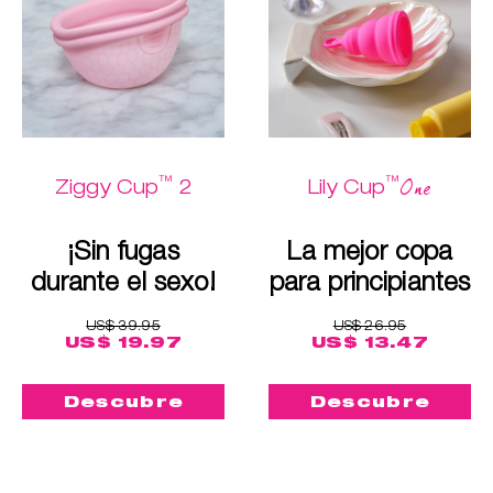
™
™
One
Ziggy Cup
2
Lily Cup
¡Sin fugas
La mejor copa
durante el sexo!
para principiantes
US$ 39.95
US$ 26.95
US$ 19.97
US$ 13.47
Descubre
Descubre