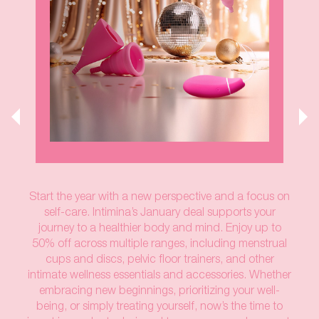
Start the year with a new perspective and a focus on
self-care. Intimina’s January deal supports your
journey to a healthier body and mind. Enjoy up to
50% off across multiple ranges, including menstrual
cups and discs, pelvic floor trainers, and other
intimate wellness essentials and accessories. Whether
embracing new beginnings, prioritizing your well-
being, or simply treating yourself, now’s the time to