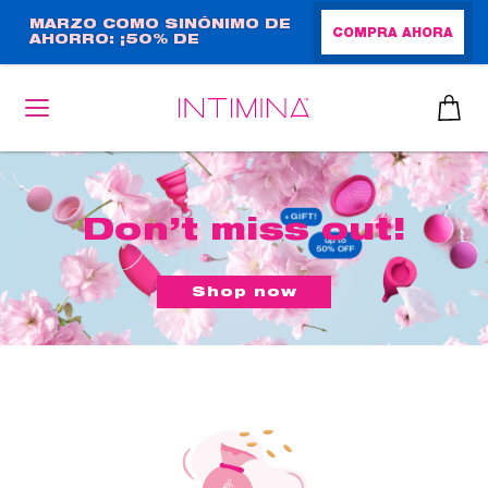
Pasar
MARZO COMO SINÓNIMO DE
COMPRA AHORA
AHORRO: ¡50% DE
al
DESCUENTO + REGALO DE
contenido
TAMAÑO NORMAL!
principal
Don’t miss out!
Shop now