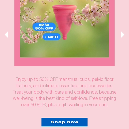
Enjoy up to 50% OFF menstrual cups, pelvic floor
trainers, and intimate essentials and accessories.
Treat your body with care and confidence, because
well-being is the best kind of self-love. Free shipping
over 50 EUR, plus a gift waiting in your cart.
Shop now