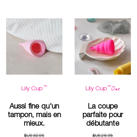
™
™
One
Lily Cup
Lily Cup
Aussi fine qu'un
La coupe
tampon, mais en
parfaite pour
mieux.
débutante
$US 30.95
$US 26.95