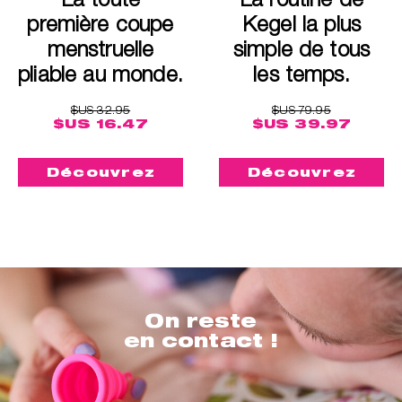
première coupe
Kegel la plus
menstruelle
simple de tous
pliable au monde.
les temps.
$US 32.95
$US 79.95
$US 16.47
$US 39.97
Découvrez
Découvrez
On reste
en contact !