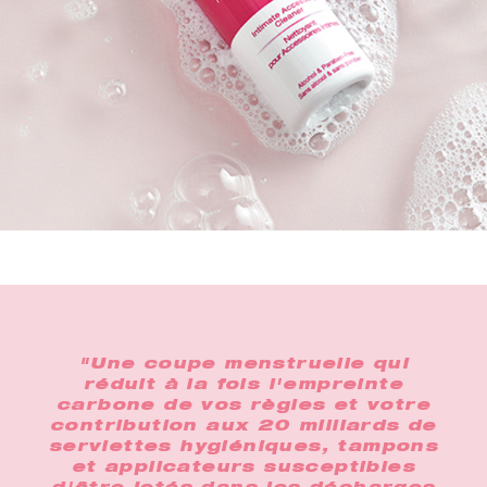
e
"Une coupe menstruelle qui
"
la
réduit à la fois l'empreinte
po
 aux
carbone de vos règles et votre
opt
er.
contribution aux 20 milliards de
un
s
serviettes hygiéniques, tampons
po
et applicateurs susceptibles
qui