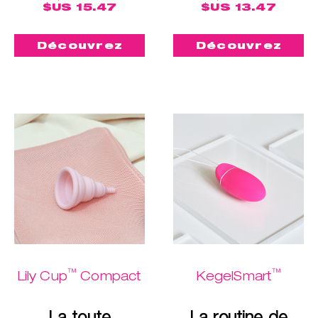
$US 15.47
$US 13.47
Découvrez
Découvrez
™
™
Lily Cup
Compact
KegelSmart
La toute
La routine de