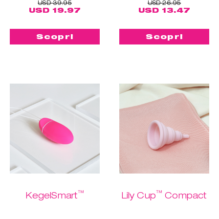
USD 39.95
USD 26.95
USD 19.97
USD 13.47
Scopri
Scopri
™
™
KegelSmart
Lily Cup
Compact