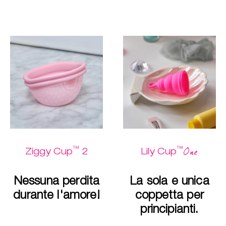
™
™
One
Ziggy Cup
2
Lily Cup
Nessuna perdita
La sola e unica
durante l'amore!
coppetta per
principianti.