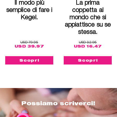
Il modo più
La prima
semplice di fare i
coppetta al
Kegel.
mondo che si
appiattisce su se
stessa.
USD 79.95
USD 32.95
USD 39.97
USD 16.47
Scopri
Scopri
Possiamo scriverci!