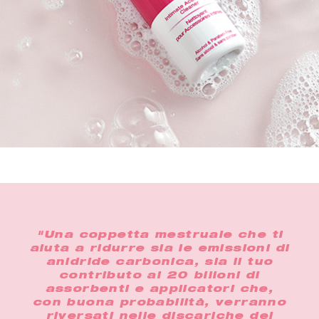
i
"Una coppetta mestruale che ti
"I
aiuta a ridurre sia le emissioni di
pe
e a
anidride carbonica, sia il tuo
più
on
contributo ai 20 bilioni di
 a
assorbenti e applicatori che,
ado
e i
con buona probabilità, verranno
us
riversati nelle discariche del