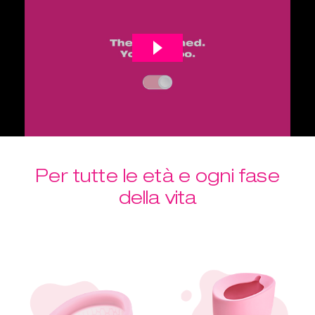
Per tutte le età e ogni fase
della vita