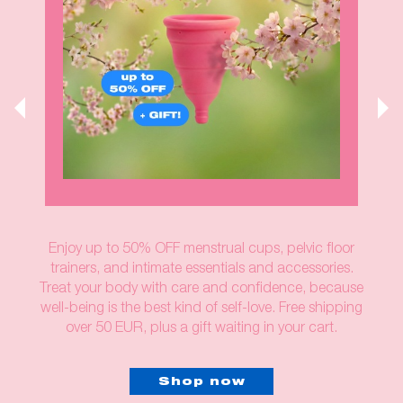
Enjoy up to 50% OFF menstrual cups, pelvic floor
trainers, and intimate essentials and accessories.
Treat your body with care and confidence, because
well-being is the best kind of self-love. Free shipping
over 50 EUR, plus a gift waiting in your cart.
Shop now