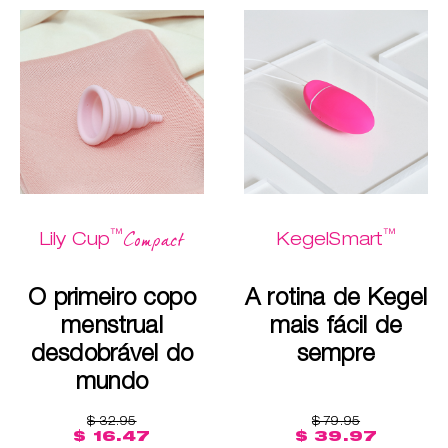
™
™
Compact
Lily Cup
KegelSmart
O primeiro copo
A rotina de Kegel
menstrual
mais fácil de
desdobrável do
sempre
mundo
$ 32.95
$ 79.95
$ 16.47
$ 39.97