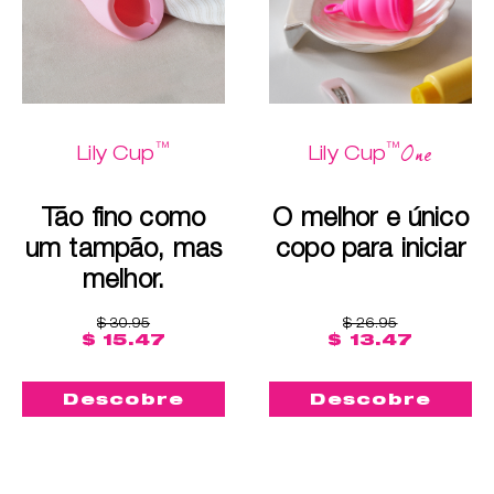
™
™
One
Lily Cup
Lily Cup
Tão fino como
O melhor e único
um tampão, mas
copo para iniciar
melhor.
$ 30.95
$ 26.95
$ 15.47
$ 13.47
Descobre
Descobre