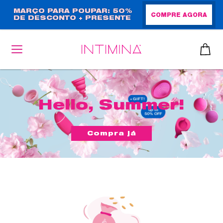
Passar
MARÇO PARA POUPAR: 50%
COMPRE AGORA
DE DESCONTO + PRESENTE
para
EM TAMANHO NORMAL!
o
conteúdo
principal
Hello, Summer!
Compra já