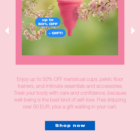
Enjoy up to 50% OFF menstrual cups, pelvic floor
trainers, and intimate essentials and accessories.
Treat your body with care and confidence, because
well-being is the best kind of self-love. Free shipping
over 50 EUR, plus a gift waiting in your cart.
Shop now